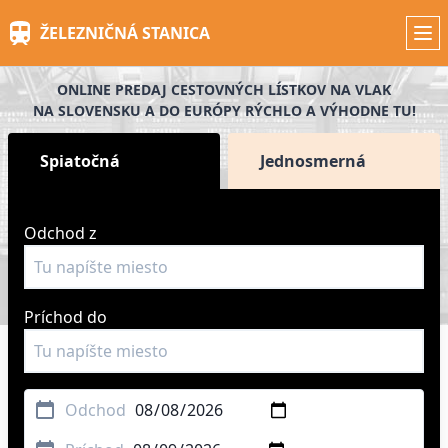
Skip
ŽELEZNIČNÁ STANICA
to
main
content
ONLINE PREDAJ CESTOVNÝCH LÍSTKOV NA VLAK
NA SLOVENSKU A DO EURÓPY RÝCHLO A VÝHODNE TU!
Spiatočná
Jednosmerná
Odchod z
Príchod do
Odchod