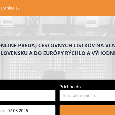
stanica.sk
NLINE PREDAJ CESTOVNÝCH LÍSTKOV NA VL
SLOVENSKU A DO EURÓPY RÝCHLO A VÝHODNE
Príchod do
hod