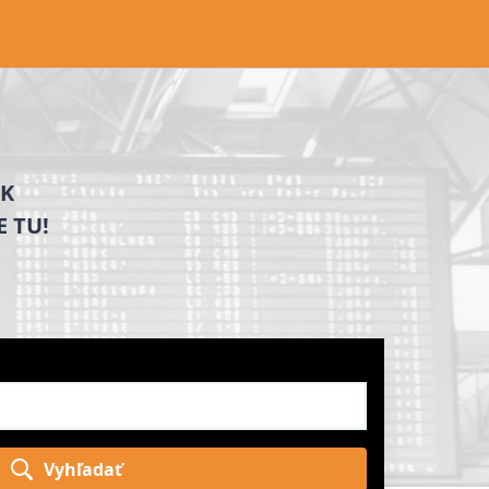
AK
 TU!
Vyhľadať