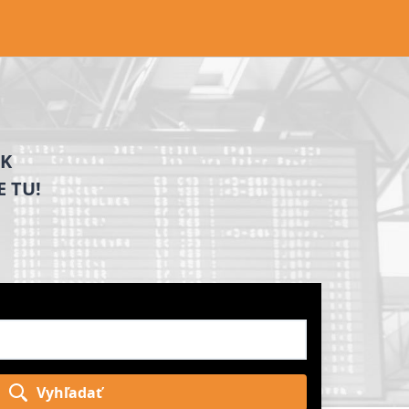
AK
 TU!
Vyhľadať