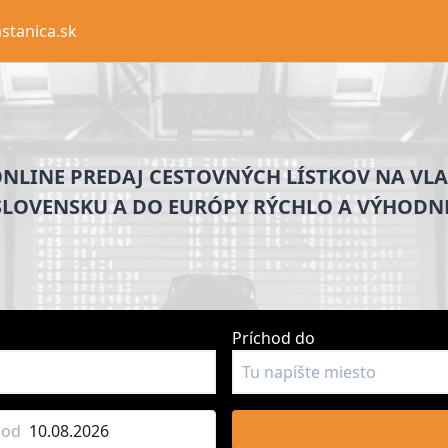
stanica.sk
NLINE PREDAJ CESTOVNÝCH LÍSTKOV NA VL
SLOVENSKU A DO EURÓPY RÝCHLO A VÝHODNE
Príchod do
hod