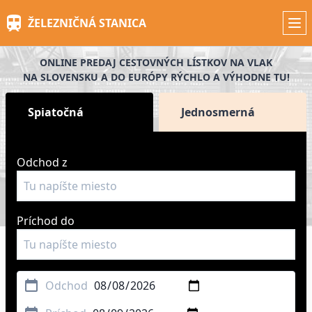
Skip
ŽELEZNIČNÁ STANICA
to
main
content
ONLINE PREDAJ CESTOVNÝCH LÍSTKOV NA VLAK
NA SLOVENSKU A DO EURÓPY RÝCHLO A VÝHODNE TU!
Spiatočná
Jednosmerná
Odchod z
Príchod do
Odchod