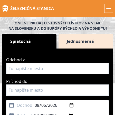
Skip
ŽELEZNIČNÁ STANICA
to
main
content
ONLINE PREDAJ CESTOVNÝCH LÍSTKOV NA VLAK
NA SLOVENSKU A DO EURÓPY RÝCHLO A VÝHODNE TU!
Spiatočná
Jednosmerná
Odchod z
Príchod do
Odchod