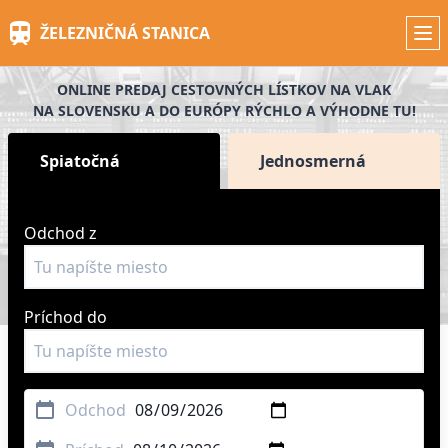
Skip
ŽELEZNIČNÁ STANICA
to
main
content
ONLINE PREDAJ CESTOVNÝCH LÍSTKOV NA VLAK
NA SLOVENSKU A DO EURÓPY RÝCHLO A VÝHODNE TU!
Spiatočná
Jednosmerná
Odchod z
Príchod do
Odchod