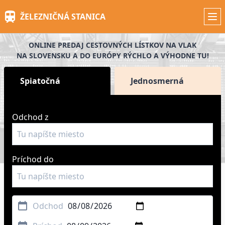
Skip
ŽELEZNIČNÁ STANICA
to
main
content
ONLINE PREDAJ CESTOVNÝCH LÍSTKOV NA VLAK
NA SLOVENSKU A DO EURÓPY RÝCHLO A VÝHODNE TU!
Spiatočná
Jednosmerná
Odchod z
Príchod do
Odchod